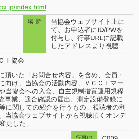
ci.jp/index.html
当協会ウェブサイト上に
場所
て、お申込者にID/PWを
付与し、行事URLに記載
したアドレスより視聴
ＣＩ協会
に頂いた「お問合せ内容」を含め、会員・
に向け、当協会の活動内容、ＶＣＣＩマー
や当協会への入会、自主規制措置運用規程
査事業、適合確認の届出、測定設備登録に
等に関しての紹介を行うもの。視聴者の利
、当協会ウェブサイトから視聴頂くオンデ
変更した。
C009
行事ID