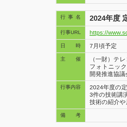
2024年
行事名
https://www.sc
行事URL
7月頃予定
日時
（一財）テレ
主催
フォトニック
開発推進協議会
2024年度
行事内容
3件の技術講
技術の紹介や
備考