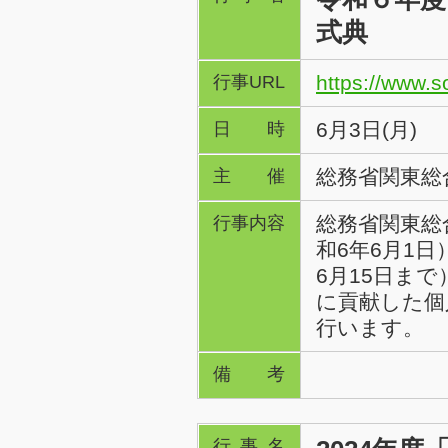
式典
https://www.s
行事URL
6月3日(月)
日時
総務省関東総
主催
総務省関東総
行事内容
和6年6月1
6月15日ま
に貢献した個
行います。
備考
行事名