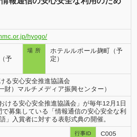
度「情報通信の安心安全な利用のため
mmc.or.jp/hyogo/
ホテルルポール麹町（予
場所
0（予
定）
ける安心安全推進協議会
一財）マルチメディア振興センター）
おける安心安全推進協議会」が毎年12月1日
間で募集している「情報通信の安心安全な利
語」入賞者に対する表彰式典の開催。
C005
行事ID