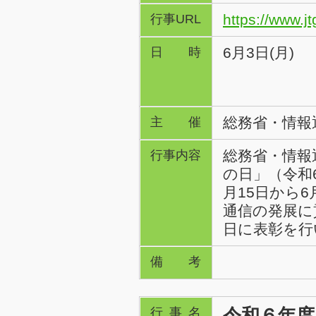
https://www.jt
行事URL
6月3日(月)
日時
総務省・情報
主催
総務省・情報
行事内容
の日」（令和
月15日から
通信の発展に
日に表彰を行
備考
令和６年度
行事名