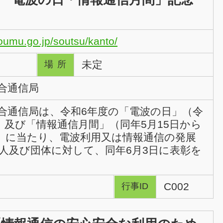
oumu.go.jp/soutsu/kanto/
未定
場所
合通信局
合通信局は、令和6年度の「電波の日」（令
日）及び「情報通信月間」（同年5月15日から
で）に当たり、電波利用又は情報通信の発展
人及び団体に対して、同年6月3日に表彰を
C002
行事ID