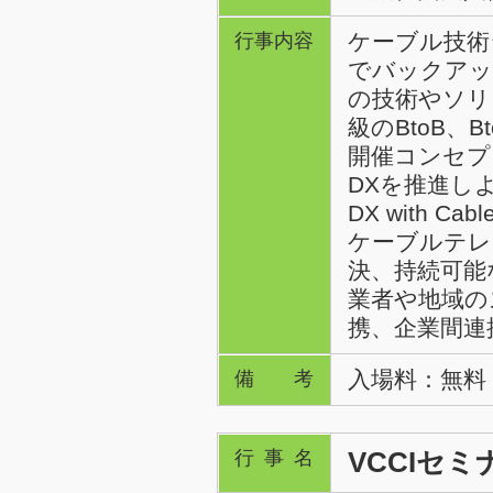
ケーブル技術
行事内容
でバックアッ
の技術やソリ
級のBtoB、
開催コンセプ
DXを推進しよう
DX with C
ケーブルテレ
決、持続可能
業者や地域の
携、企業間連
入場料：無料
備考
VCCIセミナ
行事名