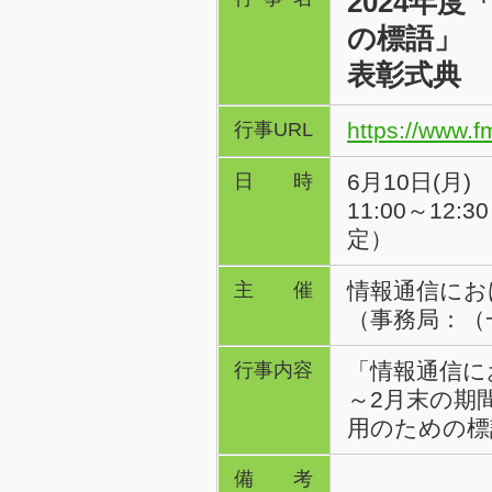
2024年
の標語」
表彰式典
https://www.f
行事URL
6月10日(月)
日時
11:00～12:3
定）
情報通信にお
主催
（事務局：（
「情報通信に
行事内容
～2月末の期
用のための標
備考