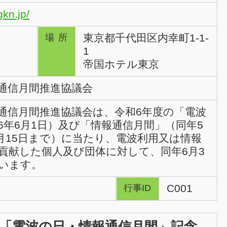
gkn.jp/
東京都千代田区内幸町1-1-
場所
1
帝国ホテル東京
通信月間推進協議会
通信月間推進協議会は、令和6年度の「電波
6年6月1日）及び「情報通信月間」（同年5
6月15日まで）に当たり、電波利用又は情報
貢献した個人及び団体に対して、同年6月3
います。
C001
行事ID
「電波の日・情報通信月間」記念