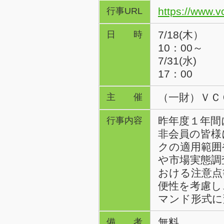
https://www.vc
行事URL
7/18(木）
日時
10：00～
7/31(水)
17：00
（一財）ＶＣ
主催
昨年度１年間
行事内容
非会員の皆様
クの適用範囲
や市場実態調
おける注意点
便性を考慮し
マンド形式に
無料
備考