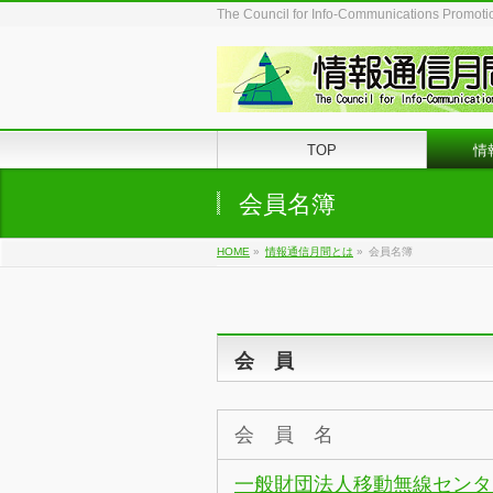
The Council for Info-Communications Promot
TOP
情
会員名簿
HOME
»
情報通信月間とは
»
会員名簿
会 員
会 員 名
一般財団法人移動無線センタ