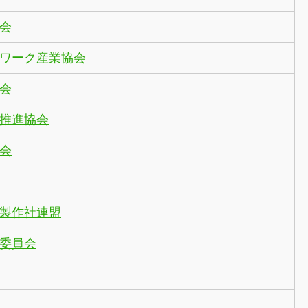
会
ワーク産業協会
会
推進協会
会
組製作社連盟
委員会