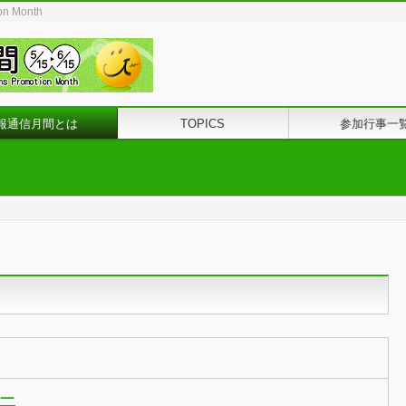
ion Month
報通信月間とは
TOPICS
参加行事一
ー