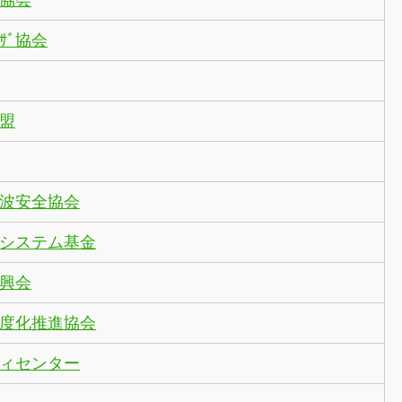
協会
ｻﾞ協会
盟
波安全協会
システム基金
興会
度化推進協会
ィセンター