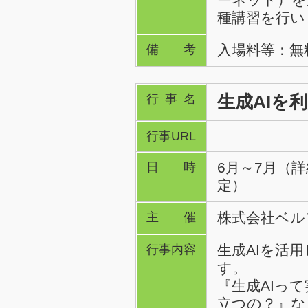
種講習を行い
入場料等：無
備考
生成AIを
行事名
行事URL
6月～7月（
日時
定）
株式会社ベル
主催
生成AIを活
行事内容
す。
『生成AIっ
立つの？』な