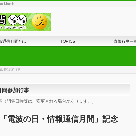
ion Month
報通信月間とは
TOPICS
参加行事一
報通信月間参加行事
信月間参加行事
出順（開催日時等は、変更される場合があります。）
「電波の日・情報通信月間」記念