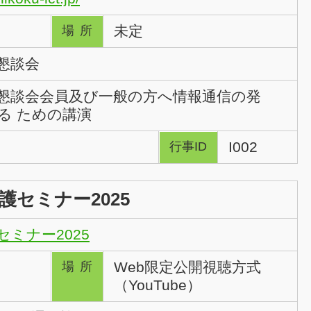
未定
場所
懇談会
懇談会会員及び一般の方へ情報通信の発
る ための講演
I002
行事ID
護セミナー2025
ミナー2025
Web限定公開視聴方式
場所
（YouTube）