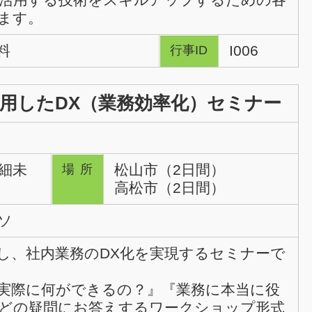
ます。
料
I006
行事ID
利用したDX（業務効率化）セミナー
詳細未
松山市（2日間）
場所
高松市（2日間）
ソ
用し、社内業務のDX化を実現するセミナーで
て実際に何ができるの？』『業務に本当に役
どの疑問にお答えするワークショップ形式