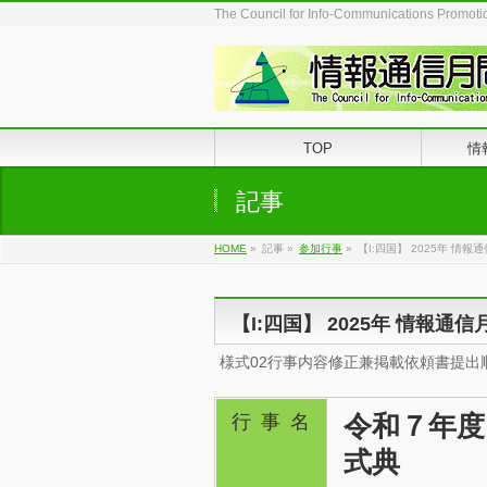
The Council for Info-Communications Promot
TOP
情
記事
HOME
»
記事
»
参加行事
»
【I:四国】 2025年 情
【I:四国】 2025年 情報通
様式02行事内容修正兼掲載依頼書提
令和７年度
行事名
式典