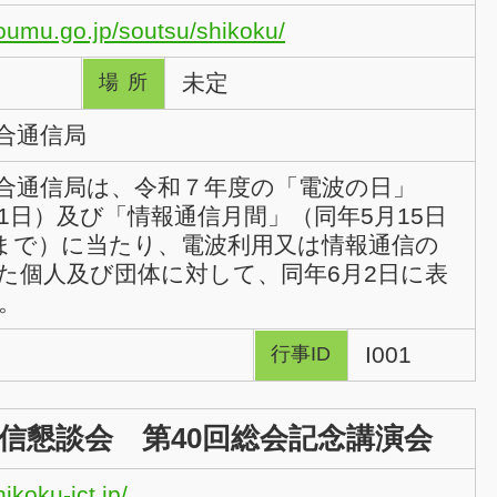
oumu.go.jp/soutsu/shikoku/
未定
場所
合通信局
合通信局は、令和７年度の「電波の日」
月1日）及び「情報通信月間」（同年5月15日
日まで）に当たり、電波利用又は情報通信の
た個人及び団体に対して、同年6月2日に表
。
I001
行事ID
信懇談会 第40回総会記念講演会
ikoku-ict.jp/