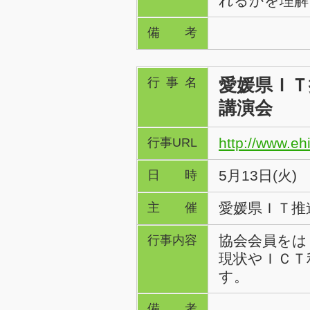
れるかを理解
備考
愛媛県ＩＴ
行事名
講演会
http://www.ehi
行事URL
5月13日(火)
日時
愛媛県ＩＴ推
主催
協会会員をは
行事内容
現状やＩＣＴ
す。
備考