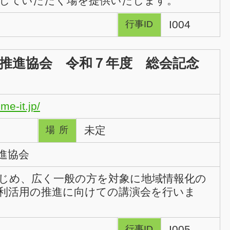
していただく場を提供いたします。
I004
行事ID
推進協会 令和７年度 総会記念
me-it.jp/
未定
場所
進協会
じめ、広く一般の方を対象に地域情報化の
利活用の推進に向けての講演会を行いま
I005
行事ID