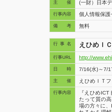
(一財）日本
主催
個人情報保護セ
行事内容
無料
備考
えひめＩＣ
行事名
http://www.ehi
行事URL
7/16(水)～7/1
日時
えひめＩＴフ
主催
『えひめICT
行事内容
たって質の高
場の方々に、