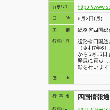
https://www.s
行事URL
6月2日(月)
日時
総務省四国総
主催
総務省四国総
行事内容
（令和7年6
から6月15
発展に貢献し
彰を行います
備考
四国情報通
行事名
https://www.sh
行事URL