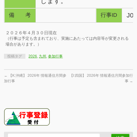
します。
J0
備考
行事ID
２０２６年４月３０日現在
（行事は予定も含まれており、実施にあたっては内容等が変更される
場合があります。）
投稿タグ
2026
,
九州
,
参加行事
←
【K:沖縄】 2026年 情報通信月間参
【I:四国】 2026年 情報通信月間参加行
加行事
事
→