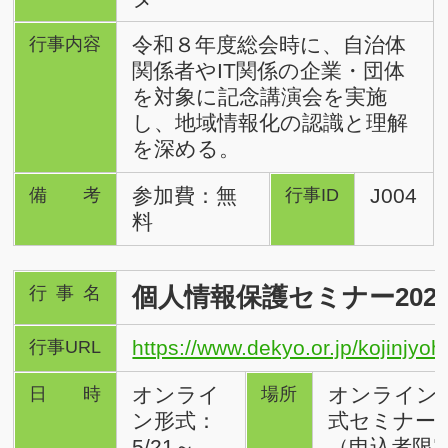
令和８年度総会時に、自治体
行事内容
関係者やIT関係の企業・団体
を対象に記念講演会を実施
し、地域情報化の認識と理解
を深める。
参加費：無
J004
備考
行事ID
料
個人情報保護セミナー202
行事名
https://www.dekyo.or.jp/kojinjyoh
行事URL
オンライ
オンライン
日時
場所
ン形式：
式セミナー
5/21～
（申込者限