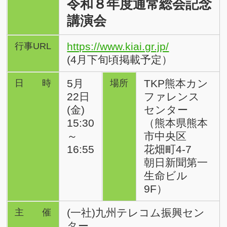
令和８年度通常総会記念
講演会
https://www.kiai.gr.jp/
行事URL
(4月下旬頃掲載予定）
5月
TKP熊本カン
日時
場所
22日
ファレンス
(金)
センター
15:30
（熊本県熊本
～
市中央区
16:55
花畑町4-7
朝日新聞第一
生命ビル
9F）
(一社)九州テレコム振興セン
主催
ター