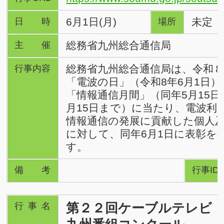
6月1日(月)
未定
日時
場所
総務省九州総合通信局
主催
総務省九州総合通信局は、令和
行事内容
「電波の日」（令和8年6月1日）
「情報通信月間」（同年5月15日
月15日まで）に当たり、電波利
情報通信の発展に貢献した個人
に対して、同年6月1日に表彰を
す。
備考
行事ID
第２２回ケーブルテレビ
行事名