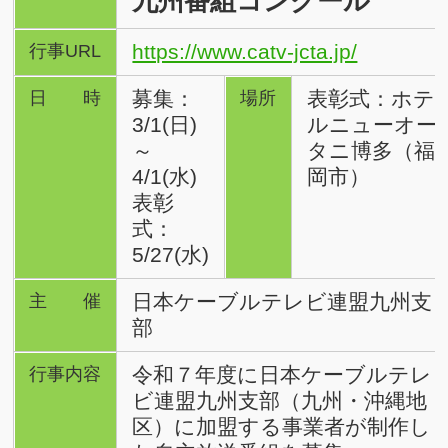
九州番組コンクール
https://www.catv-jcta.jp/
行事URL
募集：
表彰式：ホテ
日時
場所
3/1(日)
ルニューオー
～
タニ博多（福
4/1(水)
岡市）
表彰
式：
5/27(水)
日本ケーブルテレビ連盟九州支
主催
部
令和７年度に日本ケーブルテレ
行事内容
ビ連盟九州支部（九州・沖縄地
区）に加盟する事業者が制作し