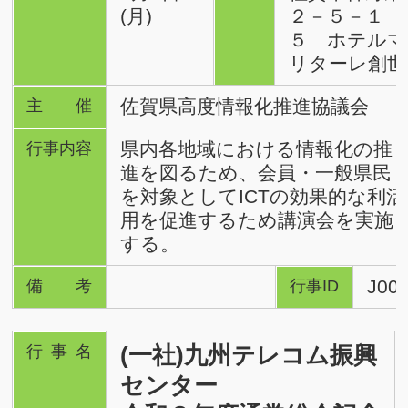
(月)
２－５－１
５ ホテルマ
リターレ創世
佐賀県高度情報化推進協議会
主催
県内各地域における情報化の推
行事内容
進を図るため、会員・一般県民
を対象としてICTの効果的な利活
用を促進するため講演会を実施
する。
J00
備考
行事ID
(一社)九州テレコム振興
行事名
センター