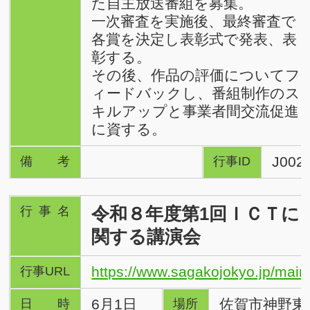
た自主放送番組を募集。
一次審査を実施後、最終審査で
各賞を決定し表彰式で発表、表
彰する。
その後、作品の評価についてフ
ィードバックし、番組制作のス
キルアップと事業者間交流促進
に資する。
J002
備考
行事ID
令和８年度第1回ＩＣＴに
行事名
関する講演会
https://www.sagakojokyo.jp/main
行事URL
6月1日
佐賀市神野東
日時
場所