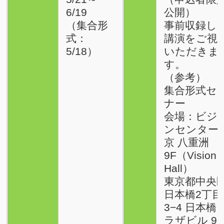
6/19
公開）
（集合形
事前収録し
式：
講演をご視
5/18）
いただきま
す。
（参考）
集合形式セ
ナー
会場：ビジ
ンセンター
京 八重洲
9F（Vision
Hall）
東京都中央
日本橋2丁目
3−4 日本橋
ラザビル 9F