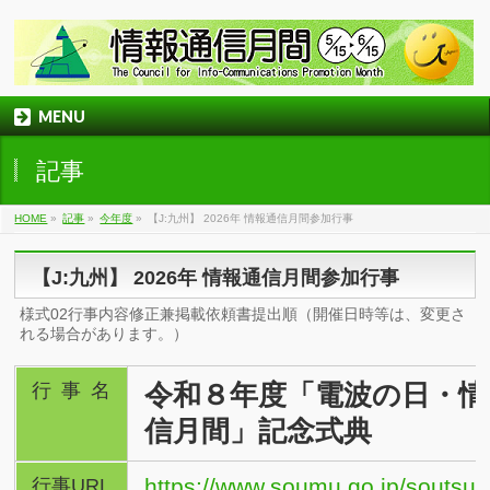
MENU
記事
HOME
»
記事
»
今年度
»
【J:九州】 2026年 情報通信月間参加行事
【J:九州】 2026年 情報通信月間参加行事
様式02行事内容修正兼掲載依頼書提出順（開催日時等は、変更さ
れる場合があります。）
令和８年度「電波の日・情
行事名
信月間」記念式典
https://www.soumu.go.jp/soutsu/
行事URL