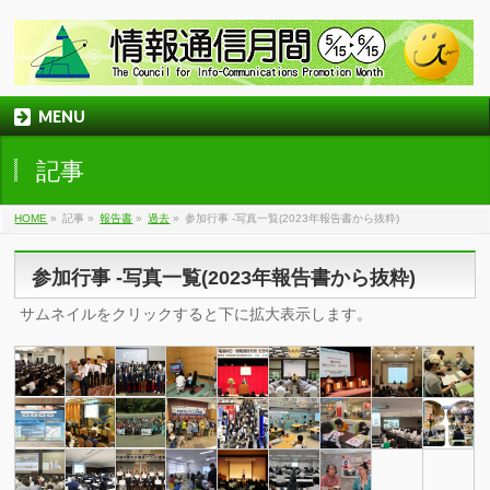
MENU
記事
HOME
»
記事
»
報告書
»
過去
»
参加行事 -写真一覧(2023年報告書から抜粋)
参加行事 -写真一覧(2023年報告書から抜粋)
サムネイルをクリックすると下に拡大表示します。