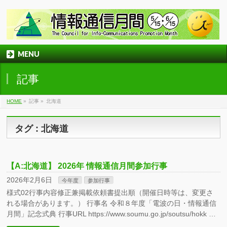
MENU
記事
HOME
»
記事
»
北海道
タグ : 北海道
【A:北海道】 2026年 情報通信月間参加行事
2026年2月6日
今年度
参加行事
様式02行事内容修正兼掲載依頼書提出順（開催日時等は、変更さ
れる場合があります。） 行事名 令和８年度「電波の日・情報通信
月間」記念式典 行事URL https://www.soumu.go.jp/soutsu/hokk …