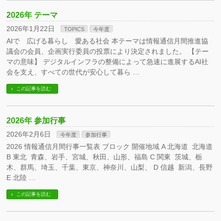
2026年 テーマ
2026年1月22日
TOPICS
今年度
AIで 広げる暮らし 愛ある社会 本テーマは情報通信月間推進協
議会の会員、企画実行委員の投票により決定されました。 【テー
マの意味】 デジタルインフラの整備によって急速に進展するAI社
会を支え、すべての世代が安心して暮ら …
この記事を読む
2026年 参加行事
2026年2月6日
今年度
参加行事
2026 情報通信月間行事一覧表 ブロック 開催地域 A 北海道 北海道
B 東北 青森、岩手、宮城、秋田、山形、福島 C 関東 茨城、栃
木、群馬、埼玉、千葉、東京、神奈川、山梨、 D 信越 新潟、長野
E 北陸 …
この記事を読む